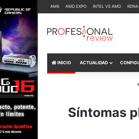
AM6
AMD EXPO
INTEL VS AMD
RDNA
INICIO
ACTUALIDAD
CONFIG
Síntomas p