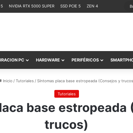
 5
NVIDIA RTX 5000 SUPER
SSD PCIE 5
ZEN 4
URACION PC
HARDWARE
PERIFÉRICOS
SMARTPH
Inicio
/
Tutoriales
/
Síntomas placa base estropeada (Consejos y trucos
Tutoriales
laca base estropeada 
trucos)