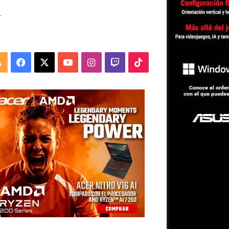
.
RSS
Facebook
X
YouTube
Instagram
Twitch
TikTok