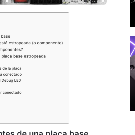
 base
está estropeada (o componente)
componentes?
a placa base estropeada
 de la placa
stá conectado
el Debug LED
or conectado
ntes de una placa base