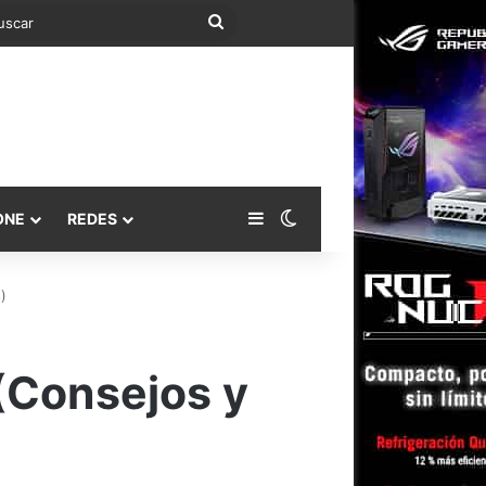
Buscar
Barra lateral
Switch skin
ONE
REDES
)
(Consejos y