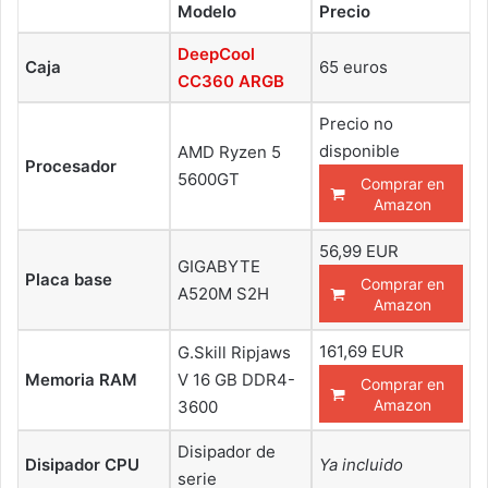
Modelo
Precio
DeepCool
Caja
65 euros
CC360 ARGB
Precio no
disponible
AMD Ryzen 5
Procesador
5600GT
Comprar en
Amazon
56,99 EUR
GIGABYTE
Placa base
Comprar en
A520M S2H
Amazon
161,69 EUR
G.Skill Ripjaws
Memoria RAM
V 16 GB DDR4-
Comprar en
Amazon
3600
Disipador de
Disipador CPU
Ya incluido
serie