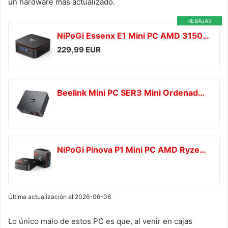
un hardware más actualizado.
REBAJAS
NiPoGi Essenx E1 Mini PC AMD 3150U W-11 Pro(hasta 3,3GHz), 8GB DDR4 256GB SSD Mini Ordenadores, 4K@60Hz Dual Pantalla HDMI +DP, Wi-Fi 5/BT 4.2/LAN/15W, Micro PC para Escuela/Negocios/Hogar
229,99 EUR
Beelink Mini PC SER3 Mini Ordenador de Sobremesa con AMD Ryzen 3 3200U (2C/4T, hasta 3,5 GHz), 8GB SO-DIMM DDR4 + 500GB M.2 PCIe3.0x4 SSD, Soporte 4K HD/BT 5.0/Wi-Fi 5/1000Mbps LAN/Dual HDMI
NiPoGi Pinova P1 Mini PC AMD Ryzen 4300U W-11 Pro(Defeat N97/N150,hasta 3,7GHz),16GB DDR4 1TB SSD Mini Ordenadores,4K@60Hz Triple Display HDMI+Type-C+DP,Wi-Fi 5/BT 4.2,Micro PC para Escuela/Negocios
Última actualización el 2026-06-08
Lo único malo de estos PC es que, al venir en cajas