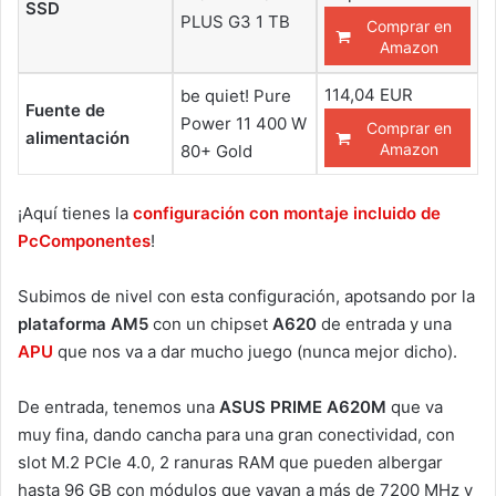
SSD
PLUS G3 1 TB
Comprar en
Amazon
114,04 EUR
be quiet! Pure
Fuente de
Power 11 400 W
Comprar en
alimentación
Amazon
80+ Gold
¡Aquí tienes la
configuración con montaje incluido de
PcComponentes
!
Subimos de nivel con esta configuración, apotsando por la
plataforma AM5
con un chipset
A620
de entrada y una
APU
que nos va a dar mucho juego (nunca mejor dicho).
De entrada, tenemos una
ASUS PRIME A620M
que va
muy fina, dando cancha para una gran conectividad, con
slot M.2 PCIe 4.0, 2 ranuras RAM que pueden albergar
hasta 96 GB con módulos que vayan a más de 7200 MHz y