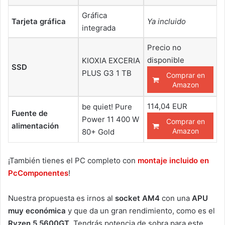
Gráfica
Tarjeta gráfica
Ya incluido
integrada
Precio no
disponible
KIOXIA EXCERIA
SSD
PLUS G3 1 TB
Comprar en
Amazon
114,04 EUR
be quiet! Pure
Fuente de
Power 11 400 W
Comprar en
alimentación
Amazon
80+ Gold
¡También tienes el PC completo con
montaje incluido en
PcComponentes
!
Nuestra propuesta es irnos al
socket AM4
con una
APU
muy económica
y que da un gran rendimiento, como es el
Ryzen 5 5600GT
. Tendrás potencia de sobra para este