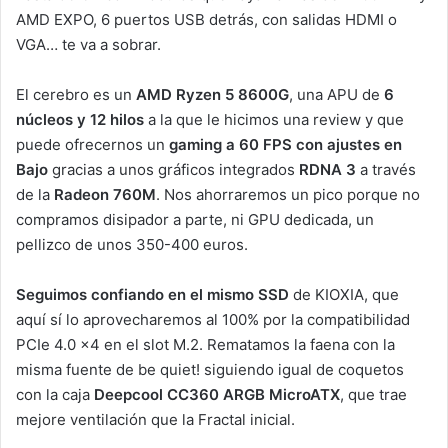
AMD EXPO, 6 puertos USB detrás, con salidas HDMI o
VGA… te va a sobrar.
El cerebro es un
AMD Ryzen 5 8600G
, una APU de
6
núcleos y 12 hilos
a la que le hicimos una review y que
puede ofrecernos un
gaming a 60 FPS con ajustes en
Bajo
gracias a unos gráficos integrados
RDNA 3
a través
de la
Radeon 760M
. Nos ahorraremos un pico porque no
compramos disipador a parte, ni GPU dedicada, un
pellizco de unos 350-400 euros.
Seguimos confiando en el mismo SSD
de KIOXIA, que
aquí sí lo aprovecharemos al 100% por la compatibilidad
PCIe 4.0 x4 en el slot M.2. Rematamos la faena con la
misma fuente de be quiet! siguiendo igual de coquetos
con la caja
Deepcool CC360 ARGB MicroATX
, que trae
mejore ventilación que la Fractal inicial.