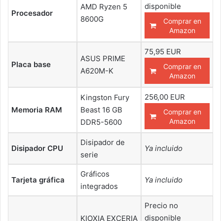
disponible
AMD Ryzen 5
Procesador
8600G
Comprar en
Amazon
75,95 EUR
ASUS PRIME
Placa base
Comprar en
A620M-K
Amazon
256,00 EUR
Kingston Fury
Memoria RAM
Beast 16 GB
Comprar en
Amazon
DDR5-5600
Disipador de
Disipador CPU
Ya incluido
serie
Gráficos
Tarjeta gráfica
Ya incluido
integrados
Precio no
disponible
KIOXIA EXCERIA