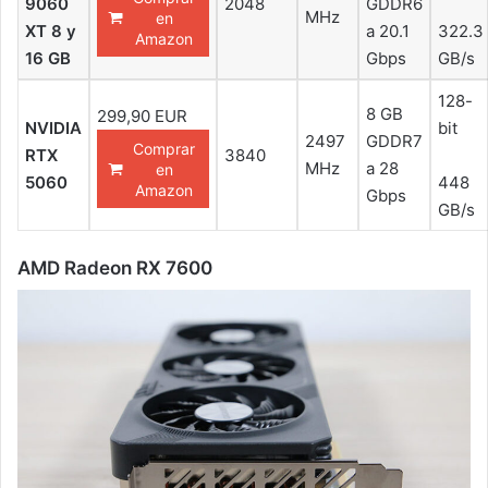
9060
2048
GDDR6
MHz
en
XT 8 y
a 20.1
322.3
Amazon
16 GB
Gbps
GB/s
128-
8 GB
299,90 EUR
NVIDIA
bit
2497
GDDR7
Comprar
RTX
3840
MHz
a 28
en
5060
448
Amazon
Gbps
GB/s
AMD Radeon RX 7600