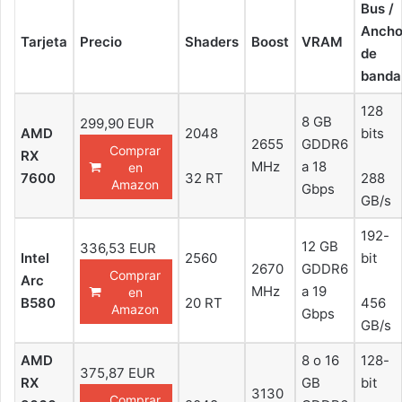
Bus /
Anch
Tarjeta
Precio
Shaders
Boost
VRAM
de
banda
128
8 GB
299,90 EUR
AMD
2048
bits
2655
GDDR6
Comprar
RX
MHz
a 18
en
7600
32 RT
288
Amazon
Gbps
GB/s
192-
12 GB
336,53 EUR
Intel
2560
bit
2670
GDDR6
Comprar
Arc
MHz
a 19
en
B580
20 RT
456
Amazon
Gbps
GB/s
AMD
8 o 16
128-
375,87 EUR
RX
GB
bit
3130
Comprar