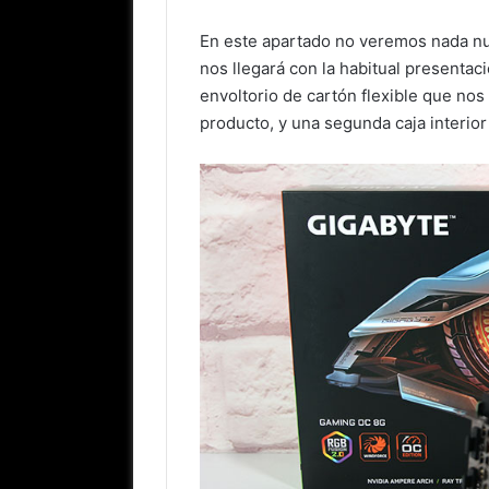
En este apartado no veremos nada n
nos llegará con la habitual presentaci
envoltorio de cartón flexible que nos
producto, y una segunda caja interior