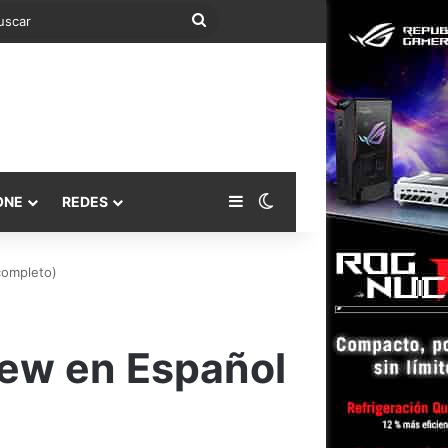
Buscar
Barra lateral
Switch skin
ONE
REDES
completo)
ew en Español