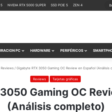
 5
NVIDIA RTX 5000 SUPER
SSD PCIE 5
ZEN 4
URACION PC
HARDWARE
PERIFÉRICOS
SMARTPH
Reviews
/
Gigabyte RTX 3050 Gaming OC Review en Español (Análisis 
Reviews
Tarjetas gráficas
 3050 Gaming OC Revi
(Análisis completo)