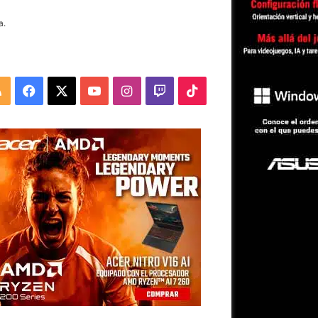
a.
RSS
Facebook
X
YouTube
Instagram
Twitch
TikTok