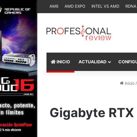
AM6
AMD EXPO
INTEL VS AMD
RDNA
INICIO
ACTUALIDAD
CONFIG
Inicio
/
Gigabyte RTX