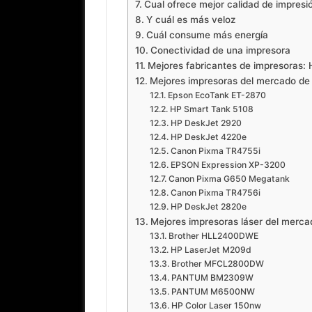
Cual ofrece mejor calidad de impresi
Y cuál es más veloz
Cuál consume más energía
Conectividad de una impresora
Mejores fabricantes de impresoras: 
Mejores impresoras del mercado de 
Epson EcoTank ET-2870
HP Smart Tank 5108
HP DeskJet 2920
HP DeskJet 4220e
Canon Pixma TR4755i
EPSON Expression XP-3200
Canon Pixma G650 Megatank
Canon Pixma TR4756i
HP DeskJet 2820e
Mejores impresoras láser del merc
Brother HLL2400DWE
HP LaserJet M209d
Brother MFCL2800DW
PANTUM BM2309W
PANTUM M6500NW
HP Color Laser 150nw