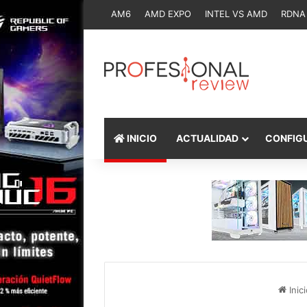
AM6
AMD EXPO
INTEL VS AMD
RDNA
INICIO
ACTUALIDAD
CONFIG
Inici