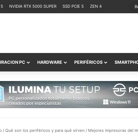
 5
NVIDIA RTX 5000 SUPER
SSD PCIE 5
ZEN 4
URACION PC
HARDWARE
PERIFÉRICOS
SMARTPH
o
/
Qué son los periféricos y para qué sirven
/
Mejores impresoras del 