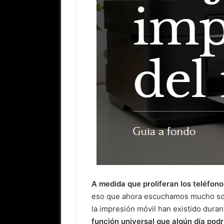
A medida que proliferan los teléfono
eso que ahora escuchamos mucho sobre
la impresión móvil han existido dura
función universal que algún día pod