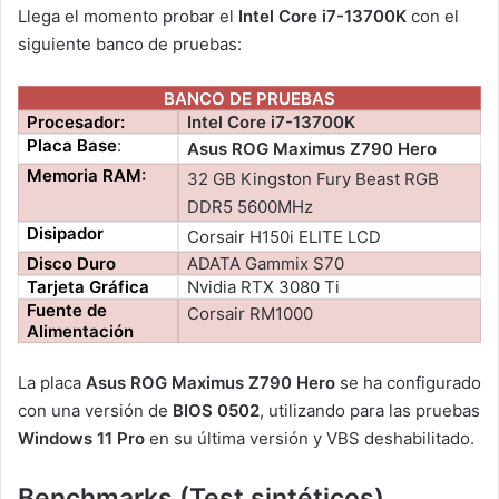
Llega el momento probar el
Intel Core i7-13700K
con el
siguiente banco de pruebas:
BANCO DE PRUEBAS
Procesador:
Intel Core i7-13700K
Placa Base
:
Asus ROG Maximus Z790 Hero
Memoria RAM:
32 GB Kingston Fury Beast RGB
DDR5 5600MHz
Disipador
Corsair H150i ELITE LCD
Disco Duro
ADATA Gammix S70
Tarjeta Gráfica
Nvidia RTX 3080 Ti
Fuente de
Corsair RM1000
Alimentación
La placa
Asus ROG Maximus Z790 Hero
se ha configurado
con una versión de
BIOS 0502
, utilizando para las pruebas
Windows 11 Pro
en su última versión y VBS deshabilitado.
Benchmarks (Test sintéticos)