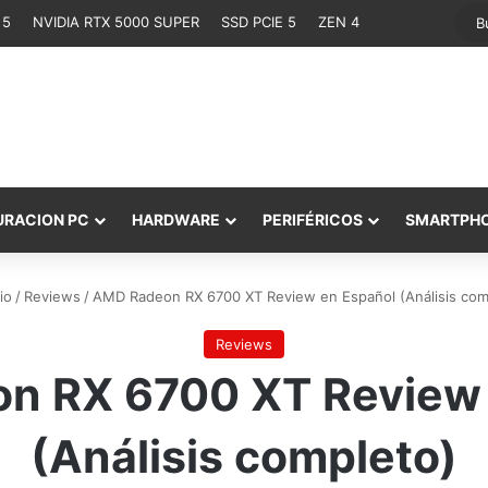
 5
NVIDIA RTX 5000 SUPER
SSD PCIE 5
ZEN 4
URACION PC
HARDWARE
PERIFÉRICOS
SMARTPH
io
/
Reviews
/
AMD Radeon RX 6700 XT Review en Español (Análisis com
Reviews
n RX 6700 XT Review 
(Análisis completo)