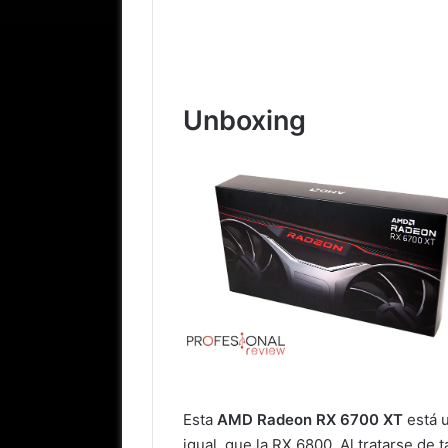
Unboxing
Esta
AMD Radeon RX 6700 XT
está u
igual, que la RX 6800. Al tratarse de 