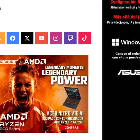
a.
RSS
Facebook
X
YouTube
Instagram
Twitch
TikTok