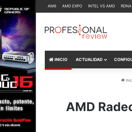
AM6
AMD EXPO
INTEL VS AMD
RDNA
INICIO
ACTUALIDAD
CONFIG
Inic
AMD Radeo