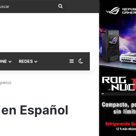
Buscar
Barra lateral
Switch skin
ONE
REDES
pleto)
en Español