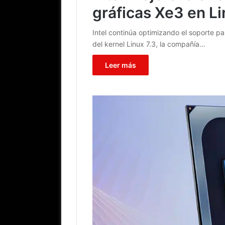
gráficas Xe3 en Li
Intel continúa optimizando el soporte pa
del kernel Linux 7.3, la compañía…
Leer más