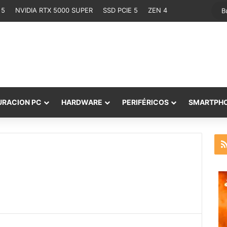
 5
NVIDIA RTX 5000 SUPER
SSD PCIE 5
ZEN 4
URACION PC
HARDWARE
PERIFÉRICOS
SMARTPH