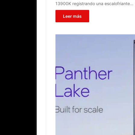
13900K registrando una escalofriante…
Leer más