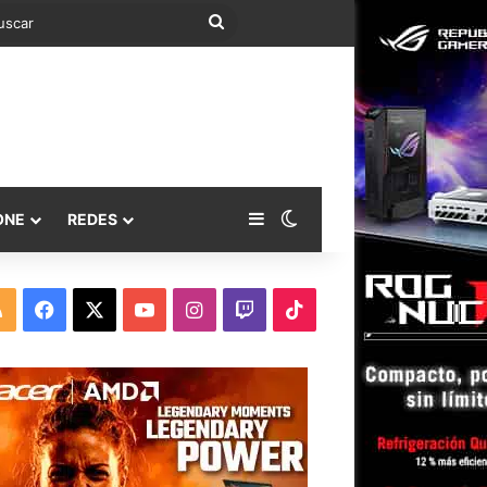
Buscar
Barra lateral
Switch skin
ONE
REDES
RSS
Facebook
X
YouTube
Instagram
Twitch
TikTok