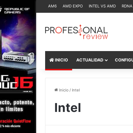
AM6
AMD EXPO
INTEL VS AMD
RDNA
INICIO
ACTUALIDAD
CONFIG
Inicio
/
Intel
Intel