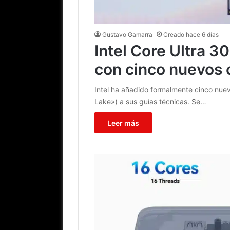
Gustavo Gamarra
Creado hace 6 días
Intel Core Ultra 30
con cinco nuevos c
Intel ha añadido formalmente cinco nuev
Lake») a sus guías técnicas. Se…
Leer más