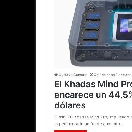
Gustavo Gamarra
Creado hace 1 semana
El Khadas Mind Pro
encarece un 44,5%
dólares
El mini PC Khadas Mind Pro, impulsado p
experimentado un fuerte aumento…