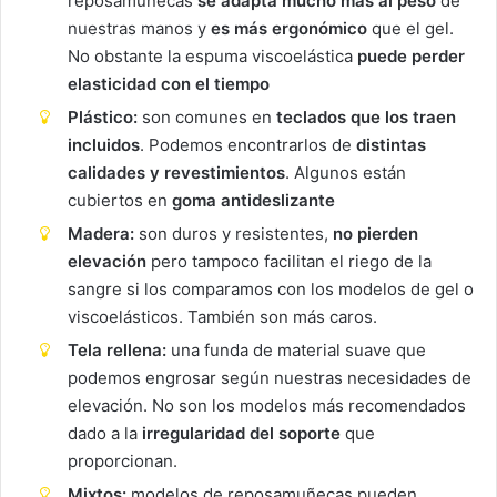
reposamuñecas
se adapta mucho más al peso
de
nuestras manos y
es más ergonómico
que el gel.
No obstante la espuma viscoelástica
puede perder
elasticidad con el tiempo
Plástico:
son comunes en
teclados que los traen
incluidos
. Podemos encontrarlos de
distintas
calidades y revestimientos
. Algunos están
cubiertos en
goma antideslizante
Madera:
son duros y resistentes,
no pierden
elevación
pero tampoco facilitan el riego de la
sangre si los comparamos con los modelos de gel o
viscoelásticos. También son más caros.
Tela rellena:
una funda de material suave que
podemos engrosar según nuestras necesidades de
elevación. No son los modelos más recomendados
dado a la
irregularidad del soporte
que
proporcionan.
Mixtos:
modelos de reposamuñecas pueden