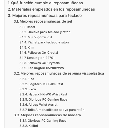
Qué función cumple el reposamuñecas
Materiales empleados en los reposamuñecas
Mejores reposamuñecas para teclado
Mejores reposamuñecas de gel
Razer
Umitive pack teclado y ratón
MSI Vigor WR01
Yizhet pack teclado y ratón
Klim
Fellowes Gel Crystal
Kensington 22701
Fellowes Gel Crystals
Kensington K52802WW
Mejores reposamuñecas de espuma viscoelástica
Elzo
Logitech MX Palm Rest
Exco
HyperX HX-WR Wrist Rest
Glorious PC Gaming Race
Allsop Wrist Assist
Brila Almohadilla de apoyo para ratón
Mejores reposamuñecas de madera
Glorious PC Gaming Race
Kalibri