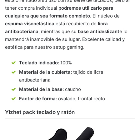
está orientado a su uso con su serie de teclados, pero al
tener compra individual
podremos utilizarlo para
cualquiera que sea formato completo
. El núcleo de
espuma viscoelástica
está recubierto de
licra
antibacteriana
, mientras que su
base antideslizant
e lo
mantendrá inamovible de su lugar. Excelente calidad y
estética para nuestro setup gaming.
Teclado indicado:
100%
Material de la cubierta:
tejido de licra
antibacteriana
Material de la base:
caucho
Factor de forma:
ovalado, frontal recto
Yizhet pack teclado y ratón