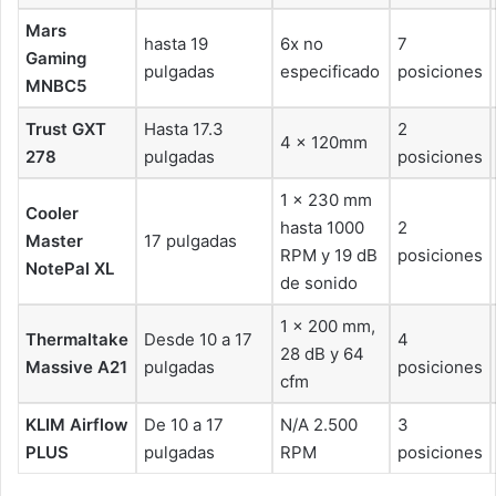
Mars
hasta 19
6x no
7
Gaming
pulgadas
especificado
posiciones
MNBC5
Trust GXT
Hasta 17.3
2
4 x 120mm
278
pulgadas
posiciones
1 x 230 mm
Cooler
hasta 1000
2
Master
17 pulgadas
RPM y 19 dB
posiciones
NotePal XL
de sonido
1 x 200 mm,
Thermaltake
Desde 10 a 17
4
28 dB y 64
Massive A21
pulgadas
posiciones
cfm
KLIM Airflow
De 10 a 17
N/A 2.500
3
PLUS
pulgadas
RPM
posiciones