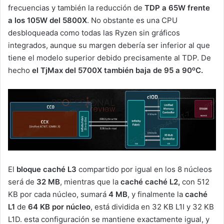
frecuencias y también la reducción de
TDP a 65W frente
a los 105W del 5800X
. No obstante es una CPU
desbloqueada como todas las Ryzen sin gráficos
integrados, aunque su margen debería ser inferior al que
tiene el modelo superior debido precisamente al TDP. De
o
hecho
el
TjMax del 5700X también baja de 95 a 90
C.
El
bloque caché L3
compartido por igual en los 8 núcleos
será de
32 MB
, mientras que la
caché caché L2,
con 512
KB por cada núcleo, sumará
4 MB
, y finalmente la
caché
L1
de
64 KB por núcleo
, está dividida en 32 KB L1I y 32 KB
L1D. esta configuración se mantiene exactamente igual, y