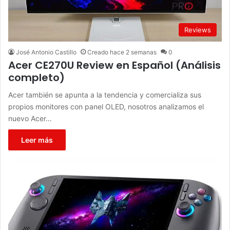
Reviews
José Antonio Castillo
Creado hace 2 semanas
0
Acer CE270U Review en Español (Análisis
completo)
Acer también se apunta a la tendencia y comercializa sus
propios monitores con panel OLED, nosotros analizamos el
nuevo Acer…
Leer más