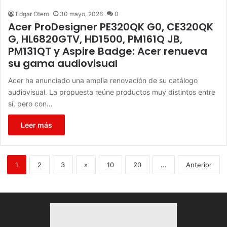
Edgar Otero
30 mayo, 2026
0
Acer ProDesigner PE320QK G0, CE320QK
G, HL6820GTV, HD1500, PM161Q JB,
PM131QT y Aspire Badge: Acer renueva
su gama audiovisual
Acer ha anunciado una amplia renovación de su catálogo
audiovisual. La propuesta reúne productos muy distintos entre
sí, pero con…
Leer más
1
2
3
»
10
20
...
Anterior