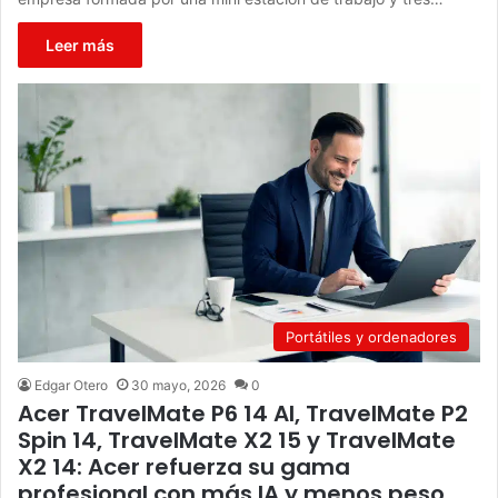
Leer más
Portátiles y ordenadores
Edgar Otero
30 mayo, 2026
0
Acer TravelMate P6 14 AI, TravelMate P2
Spin 14, TravelMate X2 15 y TravelMate
X2 14: Acer refuerza su gama
profesional con más IA y menos peso