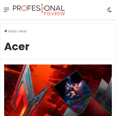
Menú
Sw
Inicio
/
Acer
Acer