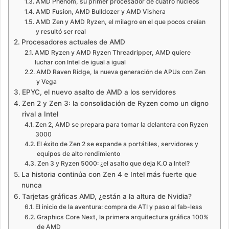
AMD Phenom, su primer procesador de cuatro núcleos
AMD Fusion, AMD Bulldozer y AMD Vishera
AMD Zen y AMD Ryzen, el milagro en el que pocos creían
y resultó ser real
Procesadores actuales de AMD
AMD Ryzen y AMD Ryzen Threadripper, AMD quiere
luchar con Intel de igual a igual
AMD Raven Ridge, la nueva generación de APUs con Zen
y Vega
EPYC, el nuevo asalto de AMD a los servidores
Zen 2 y Zen 3: la consolidación de Ryzen como un digno
rival a Intel
Zen 2, AMD se prepara para tomar la delantera con Ryzen
3000
El éxito de Zen 2 se expande a portátiles, servidores y
equipos de alto rendimiento
Zen 3 y Ryzen 5000: ¿el asalto que deja K.O a Intel?
La historia continúa con Zen 4 e Intel más fuerte que
nunca
Tarjetas gráficas AMD, ¿están a la altura de Nvidia?
El inicio de la aventura: compra de ATI y paso al fab-less
Graphics Core Next, la primera arquitectura gráfica 100%
de AMD