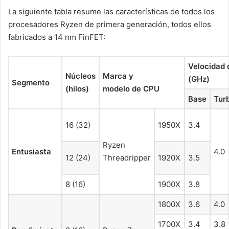
La siguiente tabla resume las características de todos los
procesadores Ryzen de primera generación, todos ellos
fabricados a 14 nm FinFET:
Velocidad d
Núcleos
Marca y
(GHz)
Segmento
(hilos)
modelo de CPU
Base
Tur
16 (32)
1950X
3.4
Ryzen
Entusiasta
4.0
12 (24)
Threadripper
1920X
3.5
8 (16)
1900X
3.8
1800X
3.6
4.0
1700X
3.4
3.8