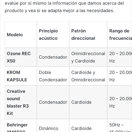
evalúe por sí mismo la información que damos acerca del
producto y vea si se adapta mejor a las necesidades.
Principio
Patrón
Rango de
Modelo
acústico
direccional
frecuenci
Ozone REC
Omnidireccional
20 – 20.00
Condensador
X50
y Cardioide
Hz
KROM
Doble
Cardioide y
20 – 20.00
KAPSULE
Condensador
Omnidireccional
Hz
Creative
sound
20 – 20.00
Condensador
Cardioide
blaster R3
Hz
Kit
Behringer
50Hz –
Dinámico
Cardioide