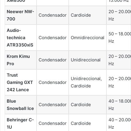
XM8500
15.000 Hz
Neewer NW-
20 – 20.00
Condensador
Cardioide
700
Hz
Audio-
50 – 18.00
technica
Condensador
Omnidireccional
Hz
ATR3350xiS
Krom Kimu
20 – 20.00
Condensador
Unidireccional
Pro
Hz
Trust
Unidireccional,
20 – 20.00
Gaming GXT
Condensador
Cardioide
Hz
242 Lance
Blue
40 – 18.00
Condensador
Cardioide
Snowball Ice
Hz
Behringer C-
40 – 20.00
Condensador
Cardioide
1U
Hz