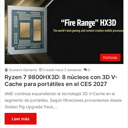
Noticias
Gustavo Gamarra
Creado hace 2 semanas
0
Ryzen 7 9800HX3D: 8 núcleos con 3D V-
Cache para portátiles en el CES 2027
AMD continúa expandiendo la tecnología 3D V-Cache en el
segmento de portátiles. Según filtraciones provenientes desde
Golden Pig Upgrade Pack,…
Leer más