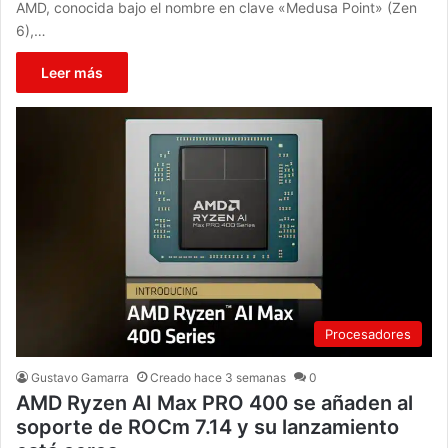
AMD, conocida bajo el nombre en clave «Medusa Point» (Zen
6),…
Leer más
Procesadores
Gustavo Gamarra
Creado hace 3 semanas
0
AMD Ryzen AI Max PRO 400 se añaden al
soporte de ROCm 7.14 y su lanzamiento