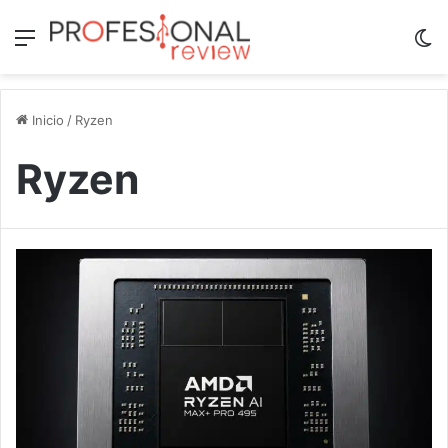
Menú
Sw
Inicio
/
Ryzen
Ryzen