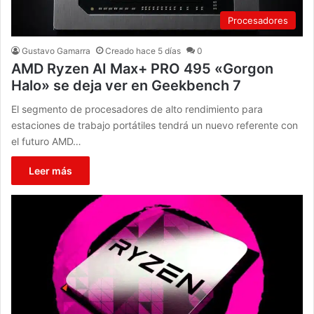
Procesadores
Gustavo Gamarra
Creado hace 5 días
0
AMD Ryzen AI Max+ PRO 495 «Gorgon
Halo» se deja ver en Geekbench 7
El segmento de procesadores de alto rendimiento para
estaciones de trabajo portátiles tendrá un nuevo referente con
el futuro AMD…
Leer más