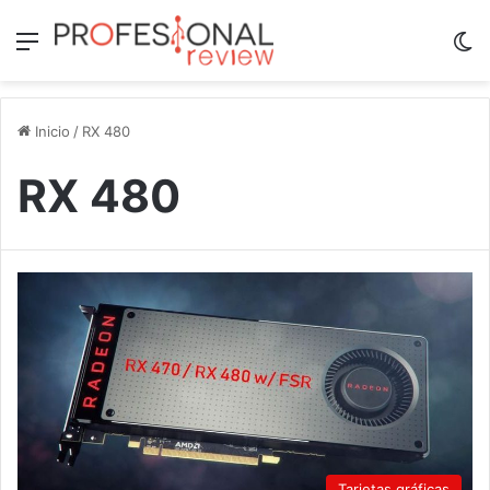
Menú
Sw
Inicio
/
RX 480
RX 480
Tarjetas gráficas