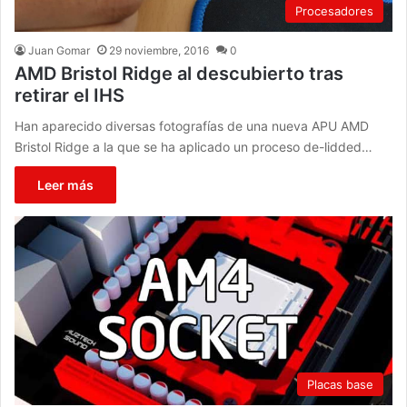
Procesadores
Juan Gomar
29 noviembre, 2016
0
AMD Bristol Ridge al descubierto tras
retirar el IHS
Han aparecido diversas fotografías de una nueva APU AMD
Bristol Ridge a la que se ha aplicado un proceso de-lidded…
Leer más
Placas base