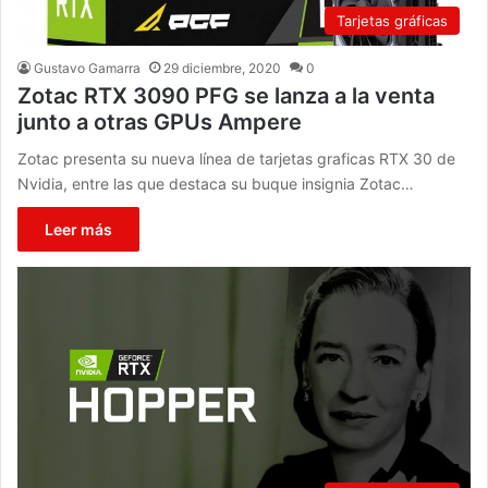
Tarjetas gráficas
Gustavo Gamarra
29 diciembre, 2020
0
Zotac RTX 3090 PFG se lanza a la venta
junto a otras GPUs Ampere
Zotac presenta su nueva línea de tarjetas graficas RTX 30 de
Nvidia, entre las que destaca su buque insignia Zotac…
Leer más