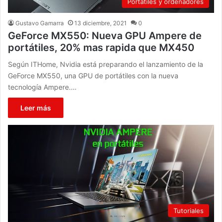
Portátiles y ordenadores
Gustavo Gamarra
13 diciembre, 2021
0
GeForce MX550: Nueva GPU Ampere de
portátiles, 20% mas rapida que MX450
Según ITHome, Nvidia está preparando el lanzamiento de la
GeForce MX550, una GPU de portátiles con la nueva
tecnología Ampere.…
Leer más
Tutoriales