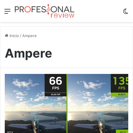
Menú
Sw
Inicio
/
Ampere
Ampere