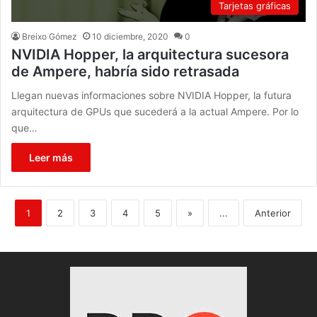
Tarjetas gráficas
Breixo Gómez
10 diciembre, 2020
0
NVIDIA Hopper, la arquitectura sucesora
de Ampere, habría sido retrasada
Llegan nuevas informaciones sobre NVIDIA Hopper, la futura
arquitectura de GPUs que sucederá a la actual Ampere. Por lo
que…
Leer más
1
2
3
4
5
»
...
Anterior