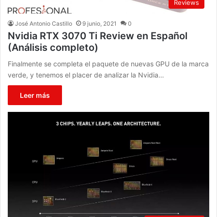
Reviews
José Antonio Castillo
9 junio, 2021
0
Nvidia RTX 3070 Ti Review en Español
(Análisis completo)
Finalmente se completa el paquete de nuevas GPU de la marca
verde, y tenemos el placer de analizar la Nvidia…
Leer más