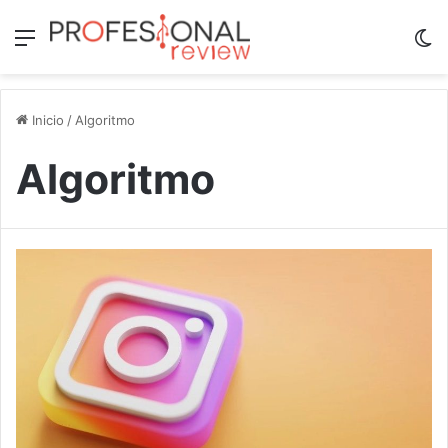
Menú
Sw
Inicio
/
Algoritmo
Algoritmo