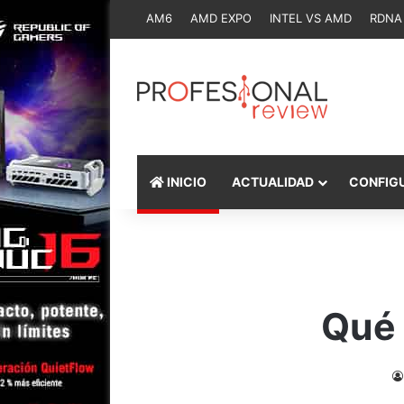
AM6
AMD EXPO
INTEL VS AMD
RDNA
INICIO
ACTUALIDAD
CONFIG
Qué 