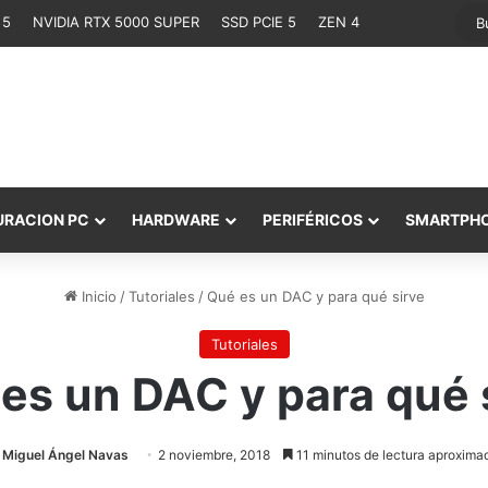
 5
NVIDIA RTX 5000 SUPER
SSD PCIE 5
ZEN 4
URACION PC
HARDWARE
PERIFÉRICOS
SMARTPH
Inicio
/
Tutoriales
/
Qué es un DAC y para qué sirve
Tutoriales
es un DAC y para qué 
Miguel Ángel Navas
2 noviembre, 2018
11 minutos de lectura aproxima