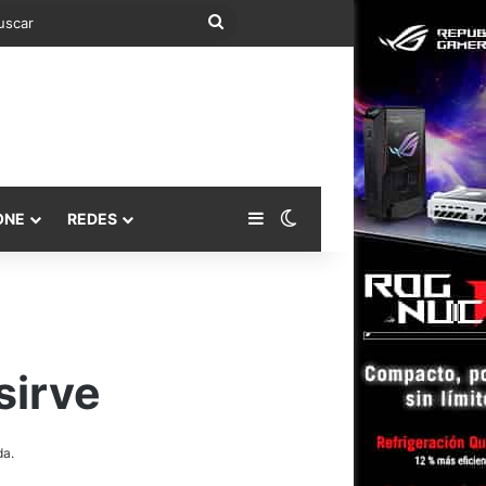
Buscar
Barra lateral
Switch skin
ONE
REDES
sirve
da.