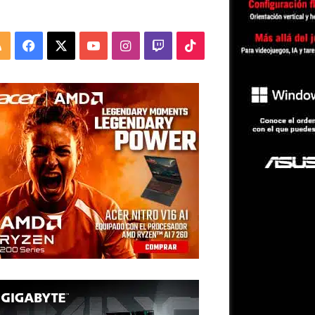
RSS
Facebook
X
YouTube
Instagram
Twitch
TikTok