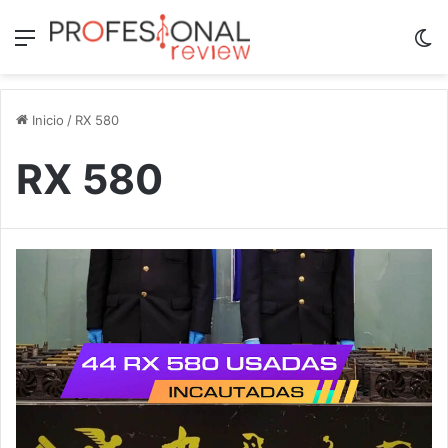
Menú
Sw
Inicio
/
RX 580
RX 580