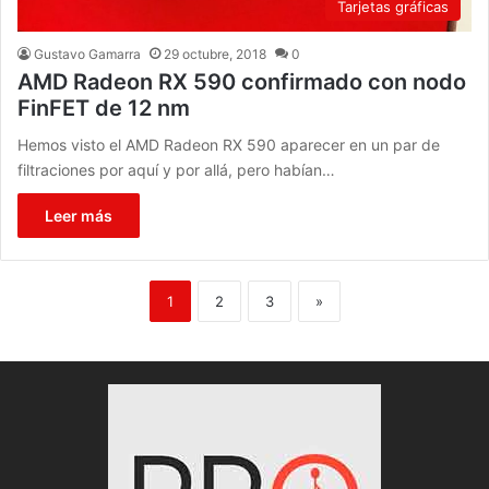
Tarjetas gráficas
Gustavo Gamarra
29 octubre, 2018
0
AMD Radeon RX 590 confirmado con nodo
FinFET de 12 nm
Hemos visto el AMD Radeon RX 590 aparecer en un par de
filtraciones por aquí y por allá, pero habían…
Leer más
1
2
3
»