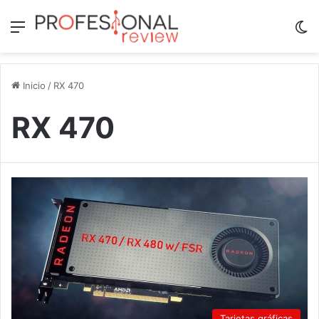
Menú
Sw
Inicio
/
RX 470
RX 470
Tarjetas gráficas