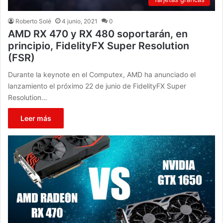
Roberto Solé
4 junio, 2021
0
AMD RX 470 y RX 480 soportarán, en
principio, FidelityFX Super Resolution
(FSR)
Durante la keynote en el Computex, AMD ha anunciado el
lanzamiento el próximo 22 de junio de FidelityFX Super
Resolution…
Leer más