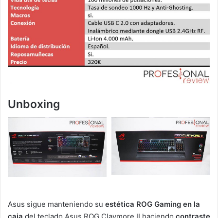
Unboxing
Asus sigue manteniendo su
estética ROG Gaming en la
caja
del teclado Asus ROG Claymore II haciendo
contraste