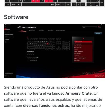
Software
Siendo una producto de Asus no podía contar con otro
software que no fuera el ya famoso
Armoury Crate
. Un
software que lleva años a sus espaldas y que, además de
contar con
diversas funciones extras
, ha ido mejorando