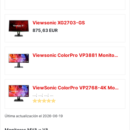
Viewsonic XG2703-GS
875,63 EUR
Viewsonic ColorPro VP3881 Monitor para Fotografía 38" con función de calibración WQHD +, Panel IPS, 100% sRGB, Curvo, HDR10, USB C, HDMI 2.0, DP, Negro
ViewSonic ColorPro VP2768-4K Monitor para Fotografía de 27" con función de calibración 4K, IPS con Delta E <2, 100% sRGB, USB 3.0, HDMI 2.0, DP, Altura Ajustable, Negro
...; ...; ...; ...
Última actualización el 2026-06-19
Monitores MVA y VA