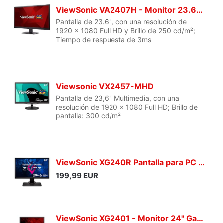
ViewSonic VA2407H - Monitor 23.6" Full HD (1920 x 1080, 3ms, 250 nits, 16:9, VGA/HDMI, Modo ECO), color negro
Pantalla de 23.6", con una resolución de
1920 x 1080 Full HD y Brillo de 250 cd/m²;
Tiempo de respuesta de 3ms
Viewsonic VX2457-MHD
Pantalla de 23,6" Multimedia, con una
resolución de 1920 x 1080 Full HD; Brillo de
pantalla: 300 cd/m²
ViewSonic XG240R Pantalla para PC 61 cm (24 Pulgadas) Full HD LED Plana Negro - Monitor (61 cm (24"), 1920 x 1080 Pixeles, Full HD, LED, 5 ms, Negro)
199,99 EUR
ViewSonic XG2401 - Monitor 24" Gaming Profesional Full HD TN (1920 x 1080, 144Hz, 1ms, FreeSync, 350 nits, Altavoces, DVI/HDMI/DP/USB, Low Input Lag), Color Negro/Rojo