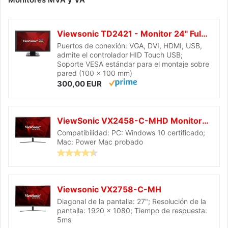
Viewsonic TD2421 - Monitor 24" Full HD MVA multitáctil (1920 x 1080, 200 nits táctil, VGA/DVI/HDMI/USB, Altavoces, Dual-Touch, Multi-Usuario), Color Negro
Puertos de conexión: VGA, DVI, HDMI, USB,
admite el controlador HID Touch USB;
Soporte VESA estándar para el montaje sobre
pared (100 x 100 mm)
300,00 EUR
ViewSonic VX2458-C-MHD Monitor Gaming Curvo Full HD 24" AMD FreeSync (144Hz, 1ms, 1080p, 1800R, DVI, HDMI, DisplayPort, 2X Altavoces 3W) Negro
Compatibilidad: PC: Windows 10 certificado;
Mac: Power Mac probado
Viewsonic VX2758-C-MH
Diagonal de la pantalla: 27"; Resolución de la
pantalla: 1920 x 1080; Tiempo de respuesta:
5ms