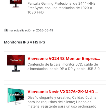
Pantalla Gaming Profesional de 24" 144Hz,
FreeSync, con una resolución de 1920 x
1080 FHD
Última actualización el 2026-06-19
Monitores IPS y HS IPS
Viewsonic VG2448 Monitor Empresarial 24" Full HD, Panel IPS, HDMI, DP, HUB USB 3.0, altura ajustable, altavoz, cuidado de los ojos, negro
Contenido de la caja: monitor LCD, cable de
alimentación, cable DP a DP y cable USB 3.0
Viewsonic Nevir VX3276-2K-MHD 32" WQHD, Panel IPS, HDMI, DP, mDP, Eye-Care, Eco-Mode, Altavoz, Plateado-Negro
Diseño elegante y creativo; Calidad óptima
para los requisitos del cliente; Hecho de
material resistente para un uso prolongado