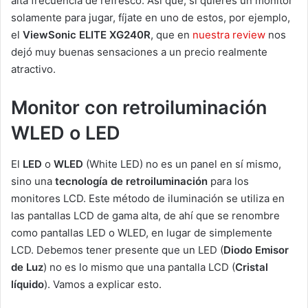
alta frecuencia de refresco. Así que, si quieres un monitor
solamente para jugar, fíjate en uno de estos, por ejemplo,
el
ViewSonic ELITE XG240R
, que en
nuestra review
nos
dejó muy buenas sensaciones a un precio realmente
atractivo.
Monitor con retroiluminación
WLED o LED
El
LED
o
WLED
(White LED) no es un panel en sí mismo,
sino una
tecnología de retroiluminación
para los
monitores LCD. Este método de iluminación se utiliza en
las pantallas LCD de gama alta, de ahí que se renombre
como pantallas LED o WLED, en lugar de simplemente
LCD. Debemos tener presente que un LED (
Diodo Emisor
de Luz
) no es lo mismo que una pantalla LCD (
Cristal
líquido
). Vamos a explicar esto.