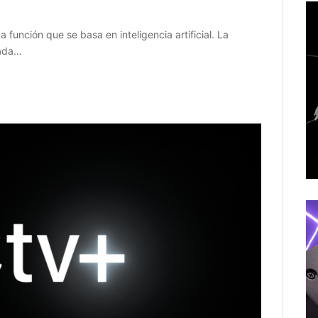
unción que se basa en inteligencia artificial. La
gada…