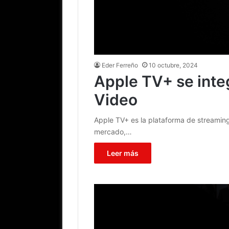
Eder Ferreño
10 octubre, 2024
Apple TV+ se int
Video
Apple TV+ es la plataforma de streaming 
mercado,…
Leer más