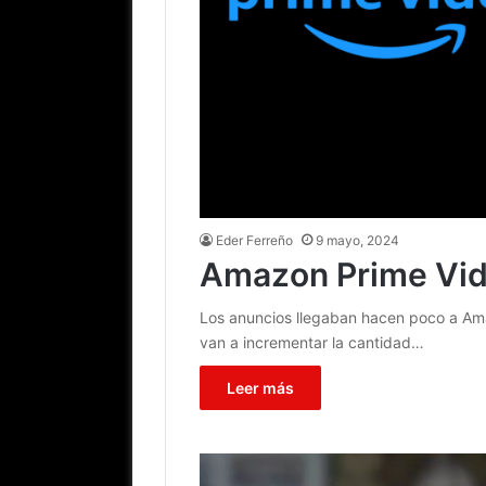
Eder Ferreño
9 mayo, 2024
Amazon Prime Vide
Los anuncios llegaban hacen poco a Am
van a incrementar la cantidad…
Leer más