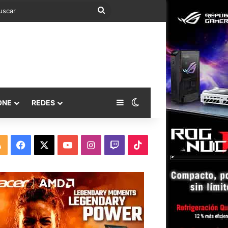
Buscar
Barra lateral
Switch skin
ONE
REDES
RSS
Facebook
X
YouTube
Instagram
Twitch
TikTok