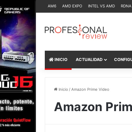
AM6
AMD EXPO
INTEL VS AMD
RDNA
INICIO
ACTUALIDAD
CONFIG
Inicio
/
Amazon Prime Video
Amazon Prim