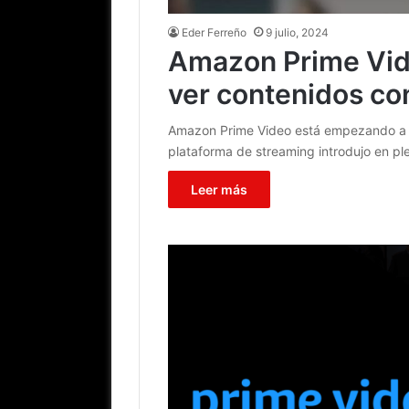
Eder Ferreño
9 julio, 2024
Amazon Prime Vide
ver contenidos co
Amazon Prime Video está empezando a e
plataforma de streaming introdujo en p
Leer más