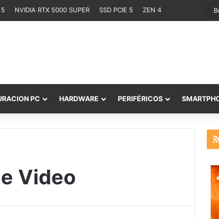
 5
NVIDIA RTX 5000 SUPER
SSD PCIE 5
ZEN 4
URACION PC
HARDWARE
PERIFÉRICOS
SMARTPH
e Video