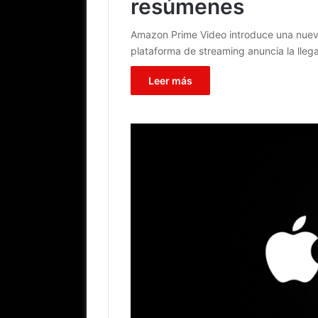
resúmenes
Amazon Prime Video introduce una nueva f
plataforma de streaming anuncia la lle
Leer más