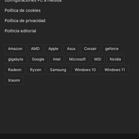
Configuraciones PC a medida
Política de cookies
Política de privacidad
Politicia editorial
Amazon
AMD
Apple
Asus
Corsair
geforce
gigabyte
Google
Intel
Microsoft
MSI
Nvidia
Radeon
Ryzen
Samsung
Windows 10
Windows 11
Xiaomi