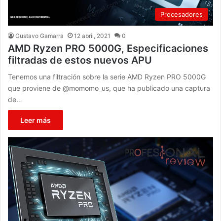
Procesadores
Gustavo Gamarra
12 abril, 2021
0
AMD Ryzen PRO 5000G, Especificaciones
filtradas de estos nuevos APU
Tenemos una filtración sobre la serie AMD Ryzen PRO 5000G
que proviene de @momomo_us, que ha publicado una captura
de…
Leer más