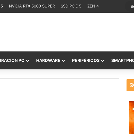
 5
NVIDIA RTX 5000 SUPER
SSD PCIE 5
ZEN 4
URACION PC
HARDWARE
PERIFÉRICOS
SMARTPH