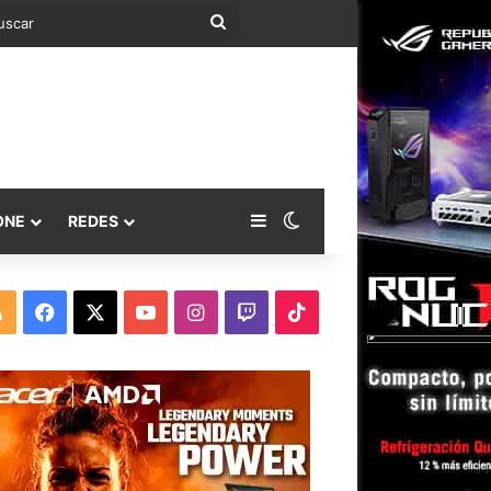
Buscar
Barra lateral
Switch skin
ONE
REDES
RSS
Facebook
X
YouTube
Instagram
Twitch
TikTok