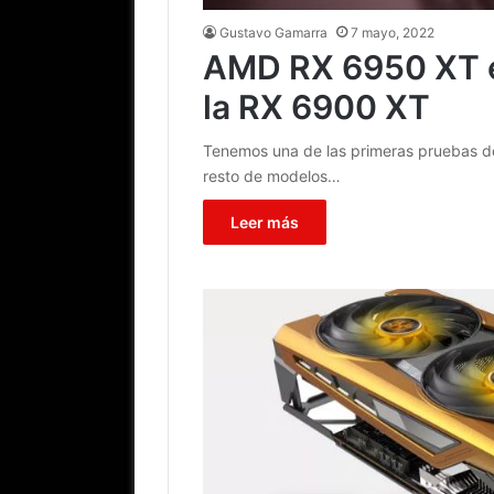
Gustavo Gamarra
7 mayo, 2022
AMD RX 6950 XT e
la RX 6900 XT
Tenemos una de las primeras pruebas d
resto de modelos…
Leer más