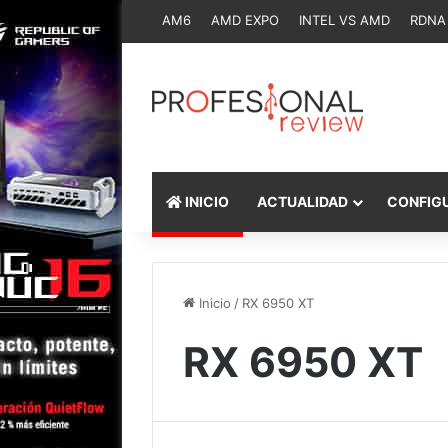
AM6
AMD EXPO
INTEL VS AMD
RDNA
INICIO
ACTUALIDAD
CONFIG
Inicio
/
RX 6950 XT
RX 6950 XT