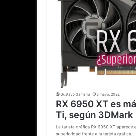
Gustavo Gamarra
5 mayo, 2022
RX 6950 XT es má
Ti, según 3DMark
La tarjeta gráfica RX 6950 XT aparece
superioridad frente a la tarjeta gráfica…