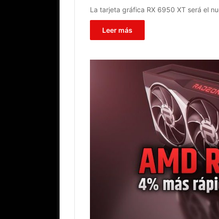
La tarjeta gráfica RX 6950 XT será el 
Leer más