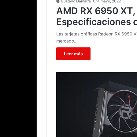
Gustavo Gamarra
4 mayo, 2022
AMD RX 6950 XT, 
Especificaciones 
Las tarjetas gráficas Radeon RX 6950 X
mercado…
Leer más