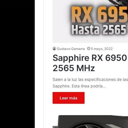
Gustavo Gamarra
5 mayo, 2022
Sapphire RX 6950 
2565 MHz
Salen a la luz las especificaciones de 
Sapphire. Esta línea podría…
Leer más