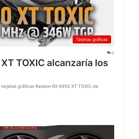
Tarjetas gráficas
0
XT TOXIC alcanzaría los
las tarjetas gráficas Radeon RX 6950 XT TOXIC de