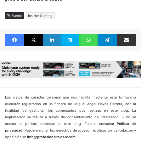
Fuente
Insider Gaming
Facebook
X
LinkedIn
Skype
WhatsApp
Telegram
Comparte 
Los datos de carácter personal que nos facilite mediante este formulario
quedarán registrados en un fichero de Miguel Ángel Navas Carrera, con la
finalidad de gestionar los comentarios que realizas en este blog. La
legitimación se realiza a través del consentimiento del interesado. Si no se
acepta no podrás comentar en este blog. Puedes consultar
Política de
privacidad
. Puede ejercitar los derechos de acceso, rectificación, cancelación y
oposición en
info@profesionalreview.com