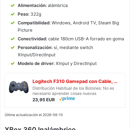
Alimentación:
alámbrica
Peso:
322g
Compatibilidad:
Windows, Android TV, Steam Big
Picture
Conectividad:
cable 180cm USB-A forrado en goma
Personalización:
sí, mediante switch
XInput/DirectInput
Modelo de driver:
XInput y DirectInput
Logitech F310 Gamepad con Cable, Distribución Tipo Consola, Mando de Dirección 4 Conmutadores, Comodidad de Sujeción, Cable 1,8m, PC - Azul/Gris
Distribución Habitual de los Botones: No es
necesario aprender cosas nuevas
23,95 EUR
Última actualización el 2026-06-10
XBox 360 Inalámbrico