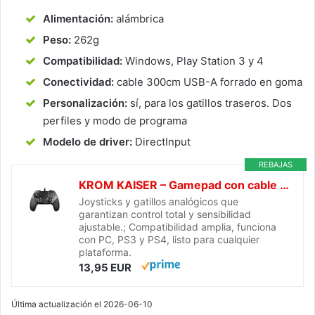
Alimentación:
alámbrica
Peso:
262g
Compatibilidad:
Windows, Play Station 3 y 4
Conectividad:
cable 300cm USB-A forrado en goma
Personalización:
sí, para los gatillos traseros. Dos
perfiles y modo de programa
Modelo de driver:
DirectInput
REBAJAS
KROM KAISER – Gamepad con cable para PC, PS3 y PS4, Joysticks y gatillos analógicos, palancas traseras configurables, diseño para competición
Joysticks y gatillos analógicos que
garantizan control total y sensibilidad
ajustable.; Compatibilidad amplia, funciona
con PC, PS3 y PS4, listo para cualquier
plataforma.
13,95 EUR
Última actualización el 2026-06-10