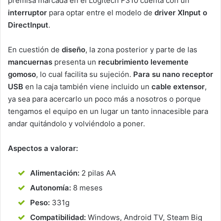
premisa marcada en el Logitech F310 cuenta con un
interruptor
para optar entre el modelo de
driver XInput o
DirectInput
.
En cuestión de
diseño
, la zona posterior y parte de las
mancuernas
presenta un
recubrimiento levemente
gomoso
, lo cual facilita su sujeción.
Para su nano receptor
USB
en la caja también viene incluido un
cable extensor
,
ya sea para acercarlo un poco más a nosotros o porque
tengamos el equipo en un lugar un tanto innacesible para
andar quitándolo y volviéndolo a poner.
Aspectos a valorar:
Alimentación:
2 pilas AA
Autonomía:
8 meses
Peso:
331g
Compatibilidad:
Windows, Android TV, Steam Big