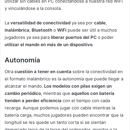
utilizar sin cables en PC conectándose a nuestra red WiFi
y vinculándose a la consola.
La
versatilidad de conectividad
ya sea por
cable
,
inalámbrica
,
Bluetooth
o
WiFi
puede ser útil a muchos
jugadores ya sea para
liberar puertos del PC
o poder
utilizar el mando en más de un dispositivo
.
Autonomía
Otra
cuestión a tener en cuenta
sobre la conectividad en
el formato inalámbrico es la autonomía que puede llegar a
alcanzar el mando.
Los modelos con pilas exigen un
cambio periódico
, mientras que
aquellos con batería
tienden a perder eficiencia
con el tiempo con cada
recarga. Aunque podemos jugar con cable mientras la
batería carga, muchos jugadores pueden encontrar que la
longitud se les quede un tanto corta si se sientan
demasiado lejos de la torre del ordenador, monitor o la