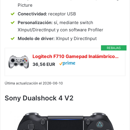
Picture
Conectividad:
receptor USB
Personalización:
sí, mediante switch
XInput/DirectInput y con software Profiler
Modelo de driver:
XInput y DirectInput
REBAJAS
Logitech F710 Gamepad Inalámbrico, 2,4 GHz con Nano-Receptor USB, Distribución de Botones Clásica, Doble Efecto de Vibración, Mando de Dirección 4 Conmutadores, PC - Gris/Negro
36,56 EUR
Última actualización el 2026-06-10
Sony Dualshock 4 V2