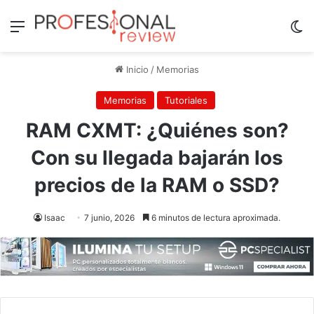
Menú
Sw
Inicio
/
Memorias
Memorias
Tutoriales
RAM CXMT: ¿Quiénes son?
Con su llegada bajarán los
precios de la RAM o SSD?
Isaac
7 junio, 2026
6 minutos de lectura aproximada.