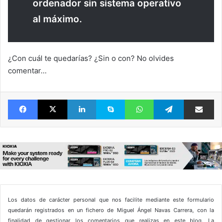
ordenador sin sistema operativo
al máximo.
¿Con cuál te quedarías? ¿Sin o con? No olvides
comentar…
Facebook
X
LinkedIn
Skype
WhatsApp
Telegram
Comparte 
Los datos de carácter personal que nos facilite mediante este formulario
quedarán registrados en un fichero de Miguel Ángel Navas Carrera, con la
finalidad de gestionar los comentarios que realizas en este blog. La