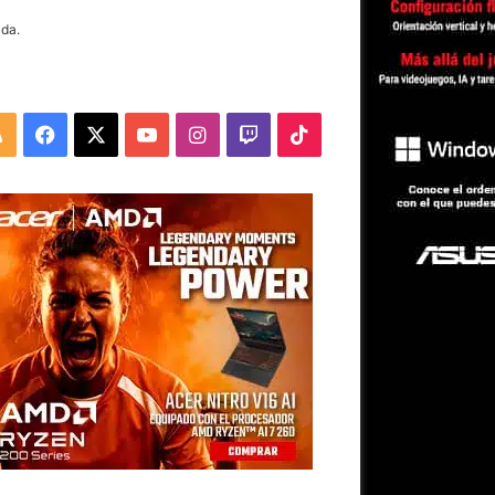
da.
RSS
Facebook
X
YouTube
Instagram
Twitch
TikTok