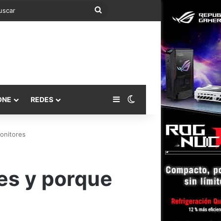
Buscar
Barra lateral
Switch skin
ONE
REDES
onitores
es y porque