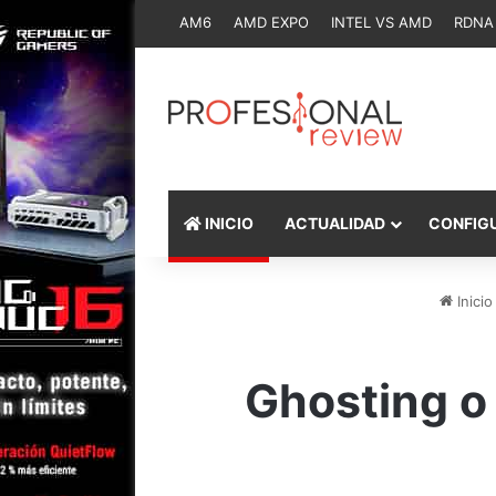
AM6
AMD EXPO
INTEL VS AMD
RDNA
INICIO
ACTUALIDAD
CONFIG
Inicio
Ghosting o