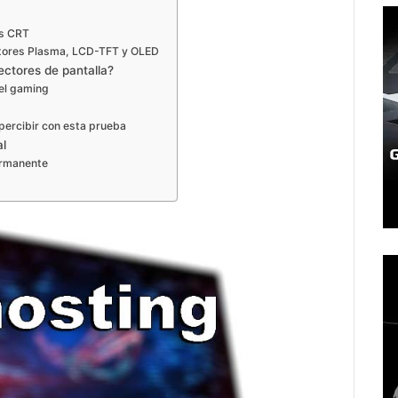
os CRT
itores Plasma, LCD-TFT y OLED
ectores de pantalla?
 el gaming
percibir con esta prueba
l
ermanente