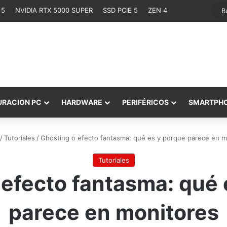
 5
NVIDIA RTX 5000 SUPER
SSD PCIE 5
ZEN 4
URACION PC
HARDWARE
PERIFÉRICOS
SMARTPH
/
Tutoriales
/
Ghosting o efecto fantasma: qué es y porque parece en m
Tutoriales
 efecto fantasma: qué 
parece en monitores