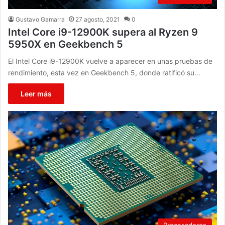
Gustavo Gamarra
27 agosto, 2021
0
Intel Core i9-12900K supera al Ryzen 9
5950X en Geekbench 5
El Intel Core i9-12900K vuelve a aparecer en unas pruebas de
rendimiento, esta vez en Geekbench 5, donde ratificó su…
Leer más