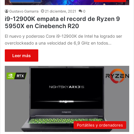
Gustavo Gamarra
21 diciembre, 2021
0
i9-12900K empata el record de Ryzen 9
5950X en Cinebench R20
El nuevo y poderoso Core i9-12900K de Intel ha logrado ser
overclockeado a una velocidad de 6,9 GHz en todos…
Leer más
Portátiles y ordenadores