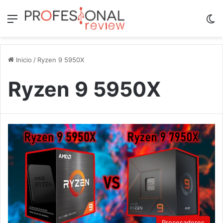
Menú
Sw
Inicio
/
Ryzen 9 5950X
Ryzen 9 5950X
Procesadores