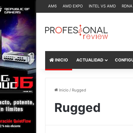
AM6
AMD EXPO
INTEL VS AMD
RDNA
INICIO
ACTUALIDAD
CONFIG
Inicio
/
Rugged
Rugged