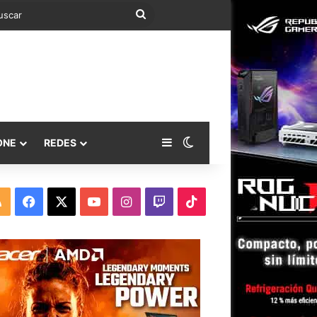
Buscar
Barra lateral
Switch skin
ONE
REDES
RSS
Facebook
X
YouTube
Instagram
Twitch
TikTok