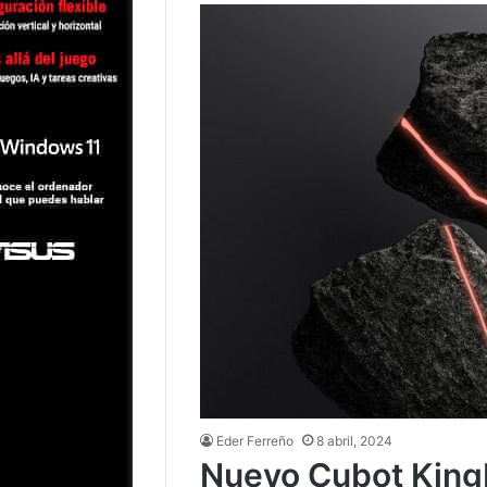
Eder Ferreño
8 abril, 2024
Nuevo Cubot King