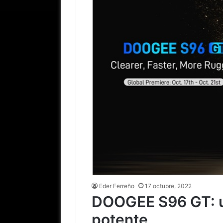
Eder Ferreño
17 octubre, 2022
DOOGEE S96 GT: u
potente