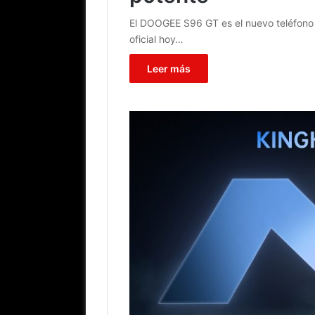
El DOOGEE S96 GT es el nuevo teléfono 
oficial hoy…
Leer más