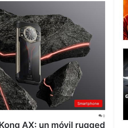
Smartphone
0
Kong AX: un móvil rugged