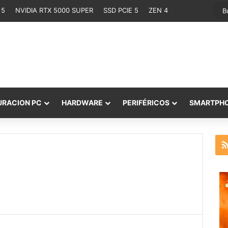
 5
NVIDIA RTX 5000 SUPER
SSD PCIE 5
ZEN 4
URACION PC
HARDWARE
PERIFÉRICOS
SMARTPH