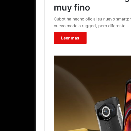
muy fino
Cubot ha hecho oficial su nuevo smartp
nuevo modelo rugged, pero diferente…
Leer más