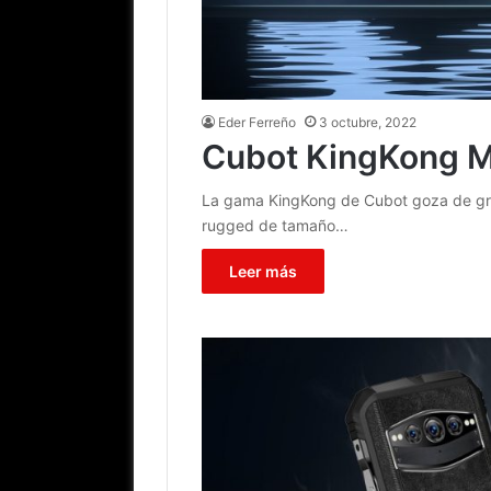
Eder Ferreño
3 octubre, 2022
Cubot KingKong Mi
La gama KingKong de Cubot goza de gran
rugged de tamaño…
Leer más