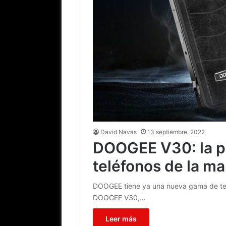
David Navas
13 septiembre, 2022
DOOGEE V30: la p
teléfonos de la ma
DOOGEE tiene ya una nueva gama de teléfo
DOOGEE V30,…
Leer más