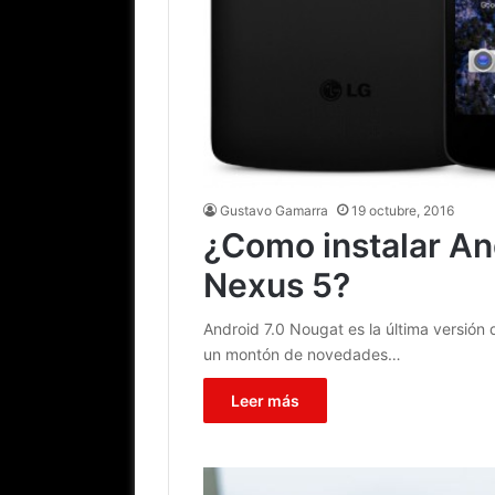
Gustavo Gamarra
19 octubre, 2016
¿Como instalar And
Nexus 5?
Android 7.0 Nougat es la última versión 
un montón de novedades…
Leer más