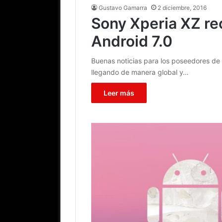
Gustavo Gamarra
2 diciembre, 2016
Sony Xperia XZ rec
Android 7.0
Buenas noticias para los poseedores de u
llegando de manera global y…
Leer más