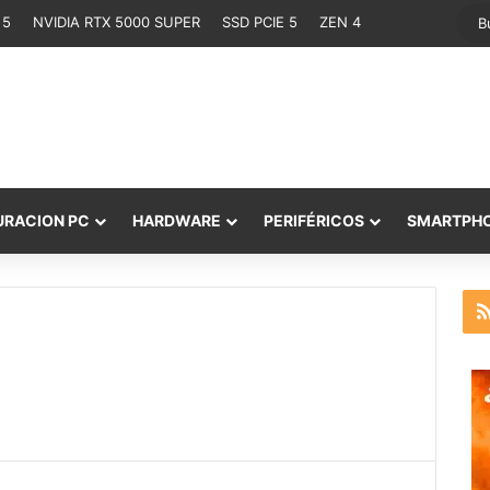
 5
NVIDIA RTX 5000 SUPER
SSD PCIE 5
ZEN 4
URACION PC
HARDWARE
PERIFÉRICOS
SMARTPH