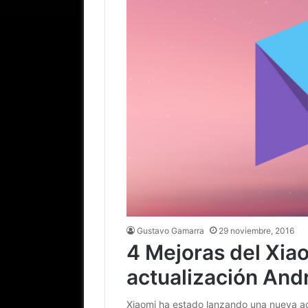
Gustavo Gamarra
29 noviembre, 2016
4 Mejoras del Xiao
actualización Andr
Xiaomi ha estado lanzando una nueva act