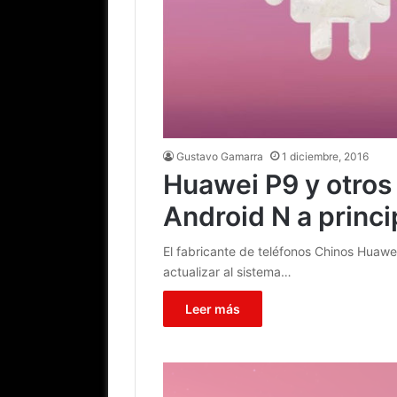
Gustavo Gamarra
1 diciembre, 2016
Huawei P9 y otros 
Android N a princi
El fabricante de teléfonos Chinos Huawei
actualizar al sistema…
Leer más