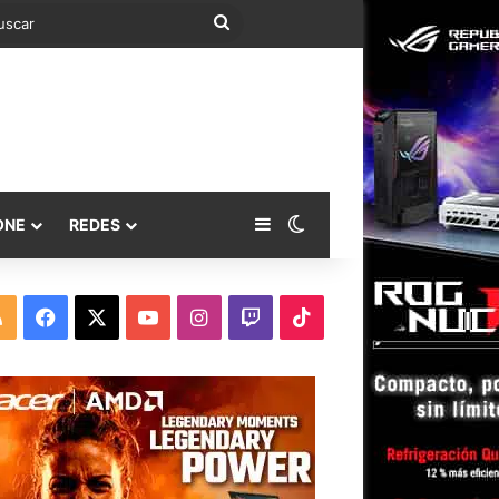
Buscar
Barra lateral
Switch skin
ONE
REDES
RSS
Facebook
X
YouTube
Instagram
Twitch
TikTok