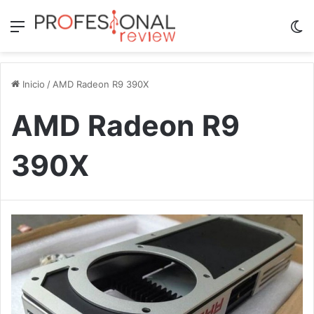
Menú
Sw
Inicio
/
AMD Radeon R9 390X
AMD Radeon R9
390X