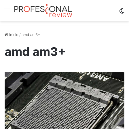
Menú
Sw
Inicio
/
amd am3+
amd am3+