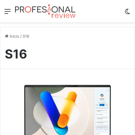
Menú
Sw
Inicio
/
S16
S16