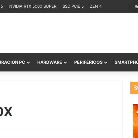
 5
NVIDIA RTX 5000 SUPER
SSD PCIE 5
ZEN 4
URACION PC
HARDWARE
PERIFÉRICOS
SMARTPH
0X