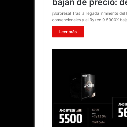
bajan de precio: d
¡Sorpresa! Tras la llegada inminente d
convencionales y el Ryzen 9 5900X ba
Leer más