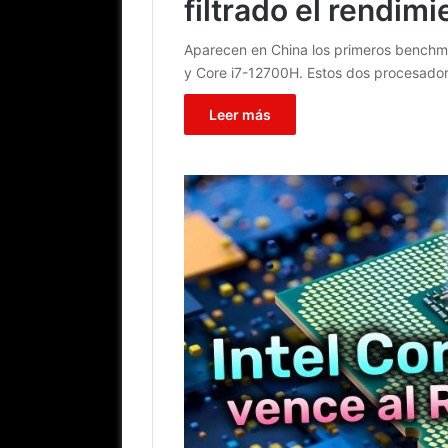
filtrado el rendimi
Aparecen en China los primeros benchma
y Core i7-12700H. Estos dos procesado
Leer más