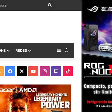
Buscar
Barra lateral
Switch skin
ONE
REDES
RSS
Facebook
X
YouTube
Instagram
Twitch
TikTok