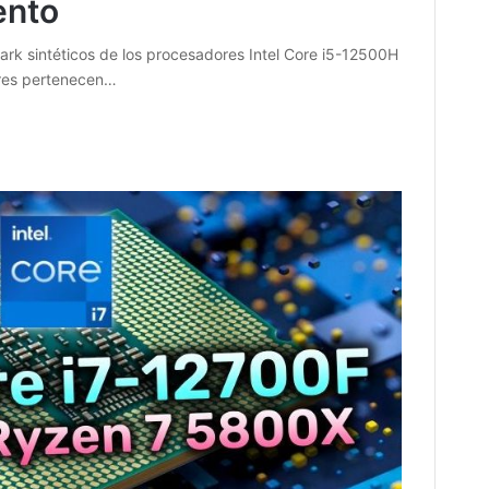
ento
rk sintéticos de los procesadores Intel Core i5-12500H
res pertenecen…