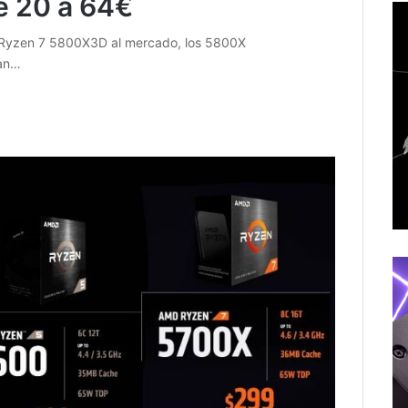
e 20 a 64€
el Ryzen 7 5800X3D al mercado, los 5800X
jan…