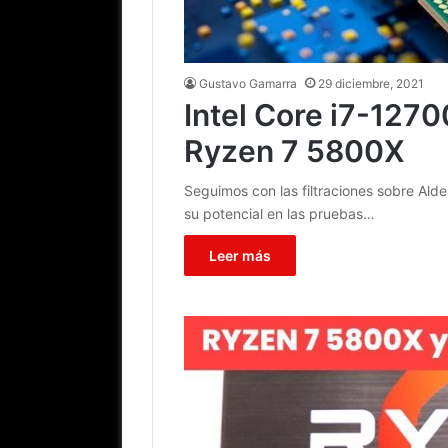
Gustavo Gamarra
29 diciembre, 2021
Intel Core i7-127
Ryzen 7 5800X
Seguimos con las filtraciones sobre Alde
su potencial en las pruebas…
Leer más