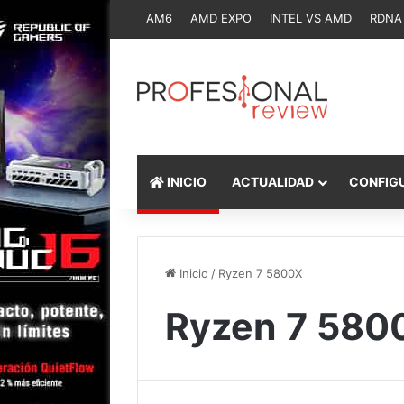
AM6
AMD EXPO
INTEL VS AMD
RDNA
INICIO
ACTUALIDAD
CONFIG
Inicio
/
Ryzen 7 5800X
Ryzen 7 580