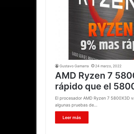
Gustavo Gamarra
24 marzo, 2022
AMD Ryzen 7 580
rápido que el 580
El procesador AMD Ryzen 7 5800X3D va a
algunas pruebas de…
Leer más