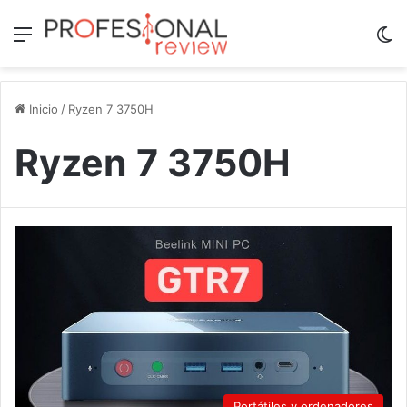
Menú
Sw
Inicio
/
Ryzen 7 3750H
Ryzen 7 3750H
Portátiles y ordenadores