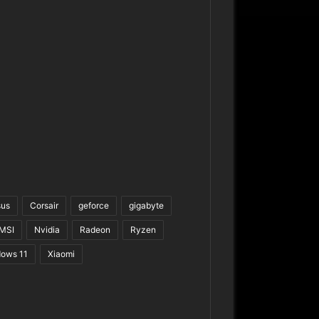
sus
Corsair
geforce
gigabyte
MSI
Nvidia
Radeon
Ryzen
ows 11
Xiaomi