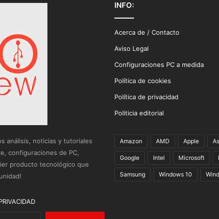
INFO:
Acerca de / Contacto
Aviso Legal
Configuraciones PC a medida
Política de cookies
Política de privacidad
Politicia editorial
análisis, noticias y tutoriales
Amazon
AMD
Apple
A
re, configuraciones de PC,
Google
Intel
Microsoft
uier producto tecnológico que
Samsung
Windows 10
Wind
unidad!
PRIVACIDAD
Buscar: