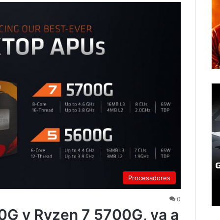
Procesadores
0
G y Ryzen 7 5700G, ya a