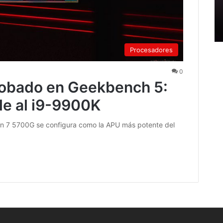
Procesadores
0
obado en Geekbench 5:
le al i9-9900K
zen 7 5700G se configura como la APU más potente del