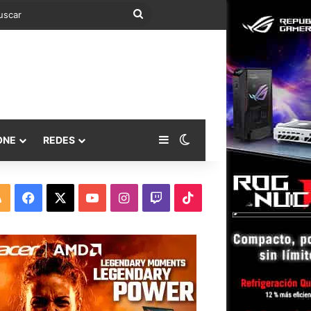
Buscar
Barra lateral
Switch skin
ONE
REDES
RSS
Facebook
X
YouTube
Instagram
Twitch
TikTok