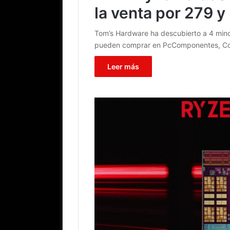
la venta por 279 y
Tom’s Hardware ha descubierto a 4 mino
pueden comprar en PcComponentes, C
Leer más