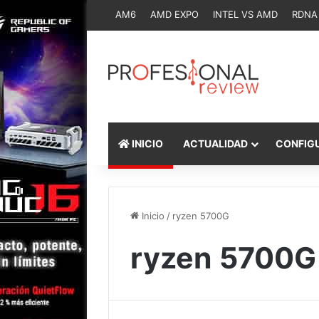
AM6
AMD EXPO
INTEL VS AMD
RDNA
INICIO
ACTUALIDAD
CONFIG
Inicio
/
ryzen 5700G
ryzen 5700G