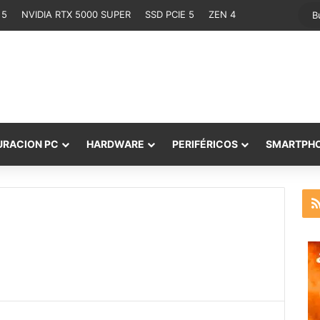
 5
NVIDIA RTX 5000 SUPER
SSD PCIE 5
ZEN 4
URACION PC
HARDWARE
PERIFÉRICOS
SMARTPH