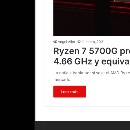
Ángel Aller
11 enero, 2021
Ryzen 7 5700G pr
4.66 GHz y equiva
La noticia habla por sí sola: el AMD Ry
mercado…
Leer más