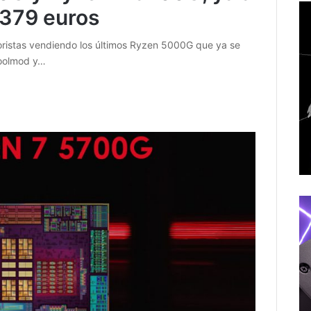
 379 euros
ristas vendiendo los últimos Ryzen 5000G que ya se
oolmod y…