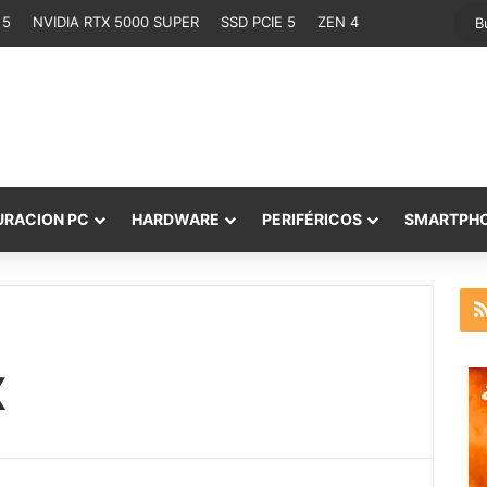
 5
NVIDIA RTX 5000 SUPER
SSD PCIE 5
ZEN 4
URACION PC
HARDWARE
PERIFÉRICOS
SMARTPH
X