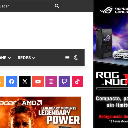
Buscar
Barra lateral
Switch skin
ONE
REDES
RSS
Facebook
X
YouTube
Instagram
Twitch
TikTok