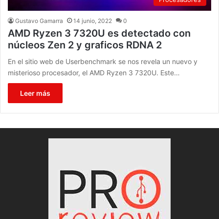
Gustavo Gamarra
14 junio, 2022
0
AMD Ryzen 3 7320U es detectado con
núcleos Zen 2 y graficos RDNA 2
En el sitio web de Userbenchmark se nos revela un nuevo y
misterioso procesador, el AMD Ryzen 3 7320U. Este…
Leer más