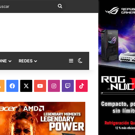
Buscar
Barra lateral
Switch skin
ONE
REDES
RSS
Facebook
X
YouTube
Instagram
Twitch
TikTok