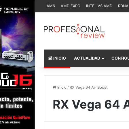
AM6
AMD EXPO
INTEL VS AMD
RDNA
INICIO
ACTUALIDAD
CONFIG
Inicio
/
RX Vega 64 Air Boost
RX Vega 64 A