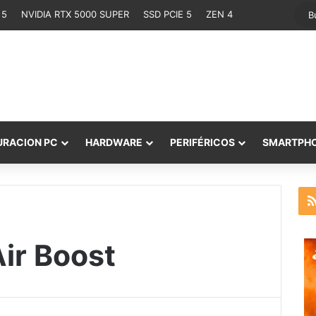
 5
NVIDIA RTX 5000 SUPER
SSD PCIE 5
ZEN 4
URACION PC
HARDWARE
PERIFÉRICOS
SMARTPH
ir Boost