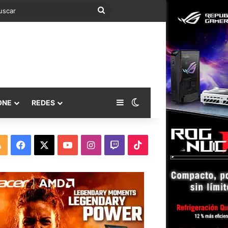
Buscar
Barra lateral
Switch skin
ONE
REDES
RSS
Facebook
X
YouTube
Instagram
Twitch
TikTok