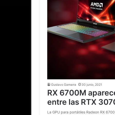
Gustavo Gamarra
30 junio, 2021
RX 6700M aparece
entre las RTX 307
La GPU para portátiles Radeon RX 6700