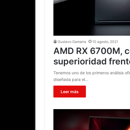
Gustavo Gamarra
10 agosto, 2021
AMD RX 6700M, co
superioridad fren
Tenemos uno de los primeros análisis o
diseñada para el…
Leer más