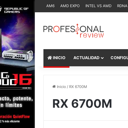
AM6
AMD EXPO
INTEL VS AMD
RDNA
INICIO
ACTUALIDAD
CONFIG
Inicio
/
RX 6700M
RX 6700M