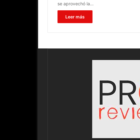
se aprovechó la…
Leer más