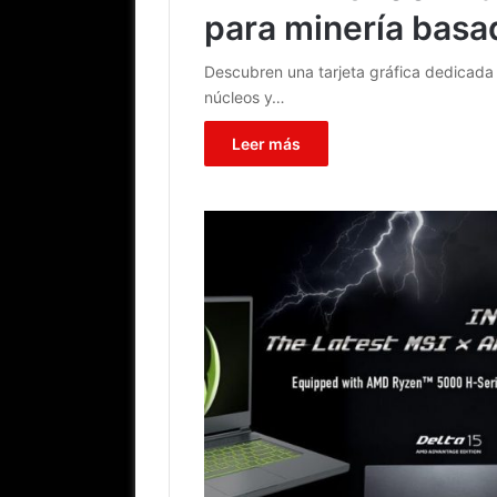
para minería basa
Descubren una tarjeta gráfica dedicada
núcleos y…
Leer más