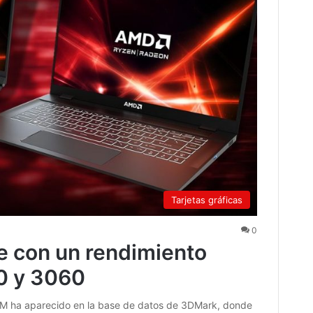
Tarjetas gráficas
0
 con un rendimiento
0 y 3060
M ha aparecido en la base de datos de 3DMark, donde