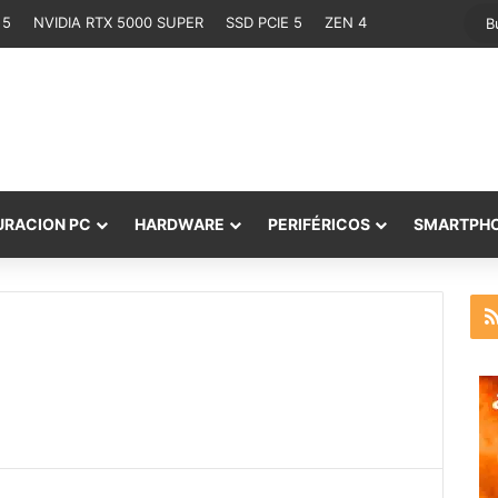
 5
NVIDIA RTX 5000 SUPER
SSD PCIE 5
ZEN 4
URACION PC
HARDWARE
PERIFÉRICOS
SMARTPH