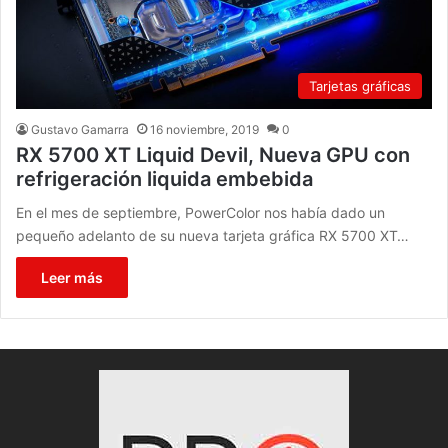
Tarjetas gráficas
Gustavo Gamarra
16 noviembre, 2019
0
RX 5700 XT Liquid Devil, Nueva GPU con
refrigeración liquida embebida
En el mes de septiembre, PowerColor nos había dado un
pequeño adelanto de su nueva tarjeta gráfica RX 5700 XT…
Leer más