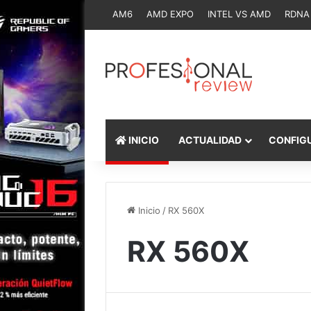
AM6
AMD EXPO
INTEL VS AMD
RDNA
INICIO
ACTUALIDAD
CONFIG
Inicio
/
RX 560X
RX 560X