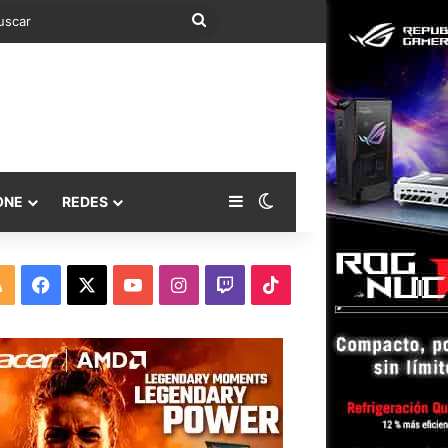
Buscar
Barra lateral
Switch skin
ONE
REDES
RSS
Facebook
X
YouTube
Instagram
Twitch
TikTok