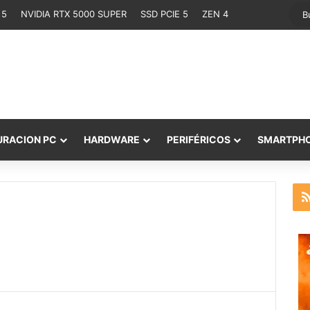
 5
NVIDIA RTX 5000 SUPER
SSD PCIE 5
ZEN 4
URACION PC
HARDWARE
PERIFÉRICOS
SMARTPH