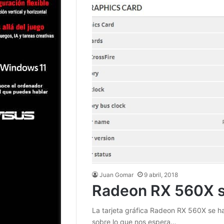
Juan Gomar
9 abril, 2018
Radeon RX 560X s
La tarjeta gráfica Radeon RX 560X se h
sobre lo que nos espera…