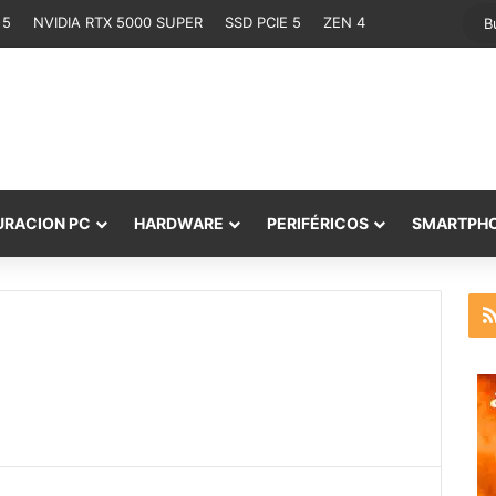
 5
NVIDIA RTX 5000 SUPER
SSD PCIE 5
ZEN 4
URACION PC
HARDWARE
PERIFÉRICOS
SMARTPH