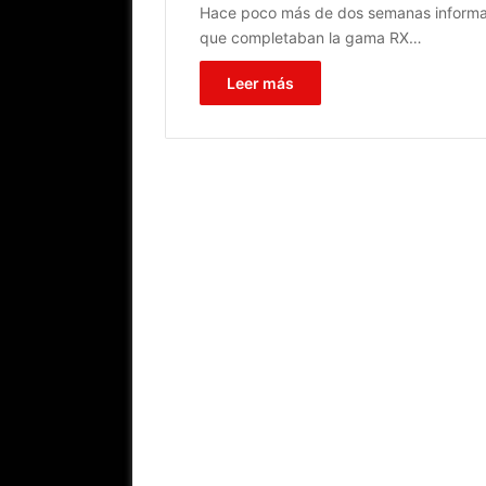
Hace poco más de dos semanas informamos
que completaban la gama RX…
Leer más