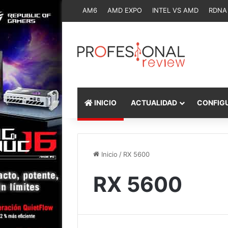
AM6
AMD EXPO
INTEL VS AMD
RDNA
INICIO
ACTUALIDAD
CONFIG
Inicio
/
RX 5600
RX 5600