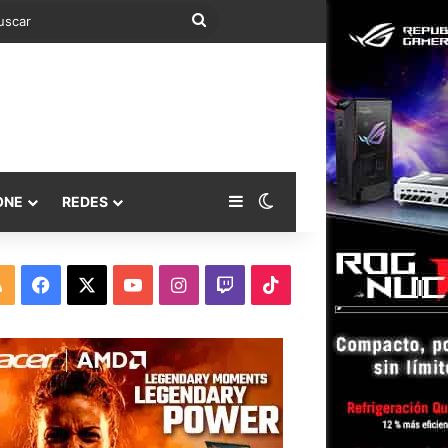
Buscar
Barra lateral
Switch skin
ONE
REDES
RSS
Facebook
X
YouTube
Instagram
Twitch
TikTok