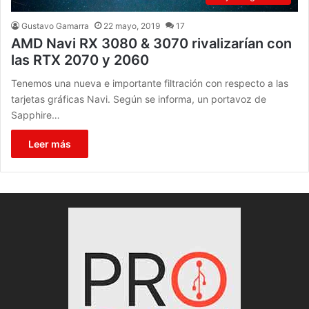
Gustavo Gamarra
22 mayo, 2019
17
AMD Navi RX 3080 & 3070 rivalizarían con
las RTX 2070 y 2060
Tenemos una nueva e importante filtración con respecto a las
tarjetas gráficas Navi. Según se informa, un portavoz de
Sapphire…
Leer más